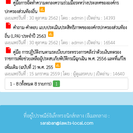
insert_drive_file
คู่มือการจัดทำความตกลงความร่วมมือระหว่างประเทศขององค์กร
poll
ปกครองส่วนท้องถิ่น
เผยแพร่วันที่ : 30 ตุลาคม 2562 | โดย : admin | เปิดอ่าน : 14393
insert_drive_file
คำถาม-คำตอบ แบบประเมินประสิทธิภาพขององค์กรปกครองส่วนท้อง
poll
ถิ่น (LPA) ประจำปี 2563
เผยแพร่วันที่ : 30 ตุลาคม 2562 | โดย : admin | เปิดอ่าน : 16544
insert_drive_file
คู่มือ การปฏิบัติงานตามระเบียบกระทรวงการคลังว่าด้วยเงินทดรอง
ราชการเพื่อช่วยเหลือผู้ประสบภัยพิบัติกรณีฉุกเฉิน พ.ศ. 2556 และที่แก้ไข
poll
เพิ่มเติม (ฉบับที่ 2) พ.ศ. 255
เผยแพร่วันที่ : 15 มกราคม 2559 | โดย : ผู้ดูแลระบบ | เปิดอ่าน : 14640
1 - 8 (ทั้งหมด 8 รายการ)
1
ที่อยู่ไปรษณีย์อิเล็กทรอนิกส์กลาง (อีเมลกลาง) :
saraban@law.ts-local.com