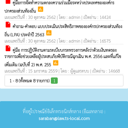
insert_drive_file
คู่มือการจัดทำความตกลงความร่วมมือระหว่างประเทศขององค์กร
poll
ปกครองส่วนท้องถิ่น
เผยแพร่วันที่ : 30 ตุลาคม 2562 | โดย : admin | เปิดอ่าน : 14424
insert_drive_file
คำถาม-คำตอบ แบบประเมินประสิทธิภาพขององค์กรปกครองส่วนท้อง
poll
ถิ่น (LPA) ประจำปี 2563
เผยแพร่วันที่ : 30 ตุลาคม 2562 | โดย : admin | เปิดอ่าน : 16575
insert_drive_file
คู่มือ การปฏิบัติงานตามระเบียบกระทรวงการคลังว่าด้วยเงินทดรอง
ราชการเพื่อช่วยเหลือผู้ประสบภัยพิบัติกรณีฉุกเฉิน พ.ศ. 2556 และที่แก้ไข
poll
เพิ่มเติม (ฉบับที่ 2) พ.ศ. 255
เผยแพร่วันที่ : 15 มกราคม 2559 | โดย : ผู้ดูแลระบบ | เปิดอ่าน : 14668
1 - 8 (ทั้งหมด 8 รายการ)
1
ที่อยู่ไปรษณีย์อิเล็กทรอนิกส์กลาง (อีเมลกลาง) :
saraban@law.ts-local.com