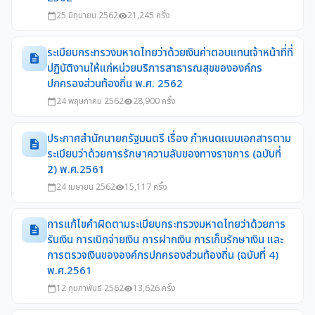
25 มิถุนายน 2562
21,245 ครั้ง
calendar_today
visibility
ระเบียบกระทรวงมหาดไทยว่าด้วยเงินค่าตอบแทนเจ้าหน้าที่ที่
description
ปฏิบัติงานให้แก่หน่วยบริการสาธารณสุขขององค์กร
ปกครองส่วนท้องถิ่น พ.ศ. 2562
24 พฤษภาคม 2562
28,900 ครั้ง
calendar_today
visibility
ประกาศสำนักนายกรัฐมนตรี เรื่อง กำหนดแบบเอกสารตาม
description
ระเบียบว่าด้วยการรักษาความลับของทางราชการ (ฉบับที่
2) พ.ศ.2561
24 เมษายน 2562
15,117 ครั้ง
calendar_today
visibility
การแก้ไขคำผิดตามระเบียบกระทรวงมหาดไทยว่าด้วยการ
description
รับเงิน การเบิกจ่ายเงิน การฝากเงิน การเก็บรักษาเงิน และ
การตรวจเงินขององค์กรปกครองส่วนท้องถิ่น (ฉบับที่ 4)
พ.ศ.2561
12 กุมภาพันธ์ 2562
13,626 ครั้ง
calendar_today
visibility