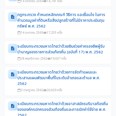
14 มกราคม 2563
14,741 ครั้ง
calendar_today
visibility
กฎกระทรวง กำหนดหลักเกณฑ์ วิธีการ และเงื่อนไข ในการ
description
คำนวณมูลค่าที่ดินหรือสิ่งปลูกสร้างที่ไม่มีราคาประเมินทุน
ทรัพย์ พ.ศ. 2562
14 มกราคม 2563
17,255 ครั้ง
calendar_today
visibility
ระเบียบกระทรวงมหาดไทยว่าด้วยเงินช่วยค่าครองชีพผู้รับ
description
บำนาญของราชการส่วนท้องถิ่น (ฉบับที่ 17) พ.ศ. 2562
28 พฤศจิกายน 2562
19,637 ครั้ง
calendar_today
visibility
ระเบียบกระทรวงมหาดไทยว่าด้วยการจัดทำแผนและ
description
ประสานแผนพัฒนาพื้นที่ในระดับอำเภอและตำบล พ.ศ.
2562
3 กรกฎาคม 2562
20,629 ครั้ง
calendar_today
visibility
ระเบียบกระทรวงมหาดไทยว่าด้วยอาสาสมัครบริบาลท้องถิ่น
description
ขององค์กรปกครองส่วนท้องถิ่นและการเบิกค่าใช้จ่าย พ.ศ.
2562