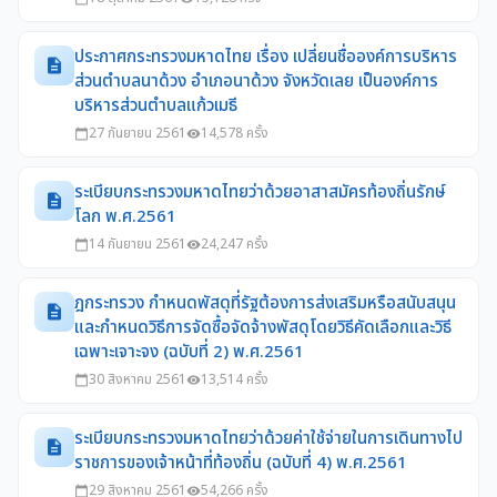
ประกาศกระทรวงมหาดไทย เรื่อง เปลี่ยนชื่อองค์การบริหาร
description
ส่วนตำบลนาด้วง อำเภอนาด้วง จังหวัดเลย เป็นองค์การ
บริหารส่วนตำบลแก้วเมธี
27 กันยายน 2561
14,578 ครั้ง
calendar_today
visibility
ระเบียบกระทรวงมหาดไทยว่าด้วยอาสาสมัครท้องถิ่นรักษ์
description
โลก พ.ศ.2561
14 กันยายน 2561
24,247 ครั้ง
calendar_today
visibility
ฎกระทรวง กำหนดพัสดุที่รัฐต้องการส่งเสริมหรือสนับสนุน
description
และกำหนดวิธีการจัดซื้อจัดจ้างพัสดุโดยวิธีคัดเลือกและวิธี
เฉพาะเจาะจง (ฉบับที่ 2) พ.ศ.2561
30 สิงหาคม 2561
13,514 ครั้ง
calendar_today
visibility
ระเบียบกระทรวงมหาดไทยว่าด้วยค่าใช้จ่ายในการเดินทางไป
description
ราชการของเจ้าหน้าที่ท้องถิ่น (ฉบับที่ 4) พ.ศ.2561
29 สิงหาคม 2561
54,266 ครั้ง
calendar_today
visibility