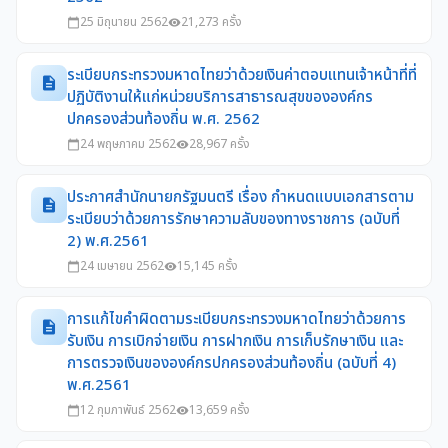
25 มิถุนายน 2562
21,273 ครั้ง
calendar_today
visibility
ระเบียบกระทรวงมหาดไทยว่าด้วยเงินค่าตอบแทนเจ้าหน้าที่ที่
description
ปฏิบัติงานให้แก่หน่วยบริการสาธารณสุขขององค์กร
ปกครองส่วนท้องถิ่น พ.ศ. 2562
24 พฤษภาคม 2562
28,967 ครั้ง
calendar_today
visibility
ประกาศสำนักนายกรัฐมนตรี เรื่อง กำหนดแบบเอกสารตาม
description
ระเบียบว่าด้วยการรักษาความลับของทางราชการ (ฉบับที่
2) พ.ศ.2561
24 เมษายน 2562
15,145 ครั้ง
calendar_today
visibility
การแก้ไขคำผิดตามระเบียบกระทรวงมหาดไทยว่าด้วยการ
description
รับเงิน การเบิกจ่ายเงิน การฝากเงิน การเก็บรักษาเงิน และ
การตรวจเงินขององค์กรปกครองส่วนท้องถิ่น (ฉบับที่ 4)
พ.ศ.2561
12 กุมภาพันธ์ 2562
13,659 ครั้ง
calendar_today
visibility