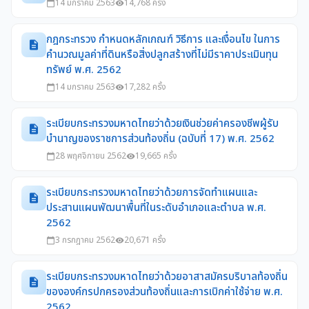
14 มกราคม 2563
14,768 ครั้ง
calendar_today
visibility
กฎกระทรวง กำหนดหลักเกณฑ์ วิธีการ และเงื่อนไข ในการ
description
คำนวณมูลค่าที่ดินหรือสิ่งปลูกสร้างที่ไม่มีราคาประเมินทุน
ทรัพย์ พ.ศ. 2562
14 มกราคม 2563
17,282 ครั้ง
calendar_today
visibility
ระเบียบกระทรวงมหาดไทยว่าด้วยเงินช่วยค่าครองชีพผู้รับ
description
บำนาญของราชการส่วนท้องถิ่น (ฉบับที่ 17) พ.ศ. 2562
28 พฤศจิกายน 2562
19,665 ครั้ง
calendar_today
visibility
ระเบียบกระทรวงมหาดไทยว่าด้วยการจัดทำแผนและ
description
ประสานแผนพัฒนาพื้นที่ในระดับอำเภอและตำบล พ.ศ.
2562
3 กรกฎาคม 2562
20,671 ครั้ง
calendar_today
visibility
ระเบียบกระทรวงมหาดไทยว่าด้วยอาสาสมัครบริบาลท้องถิ่น
description
ขององค์กรปกครองส่วนท้องถิ่นและการเบิกค่าใช้จ่าย พ.ศ.
2562