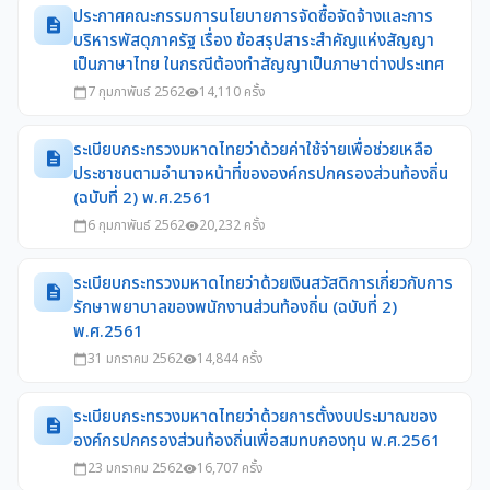
ประกาศคณะกรรมการนโยบายการจัดซื้อจัดจ้างและการ
description
บริหารพัสดุภาครัฐ เรื่อง ข้อสรุปสาระสำคัญแห่งสัญญา
เป็นภาษาไทย ในกรณีต้องทำสัญญาเป็นภาษาต่างประเทศ
7 กุมภาพันธ์ 2562
14,110 ครั้ง
calendar_today
visibility
ระเบียบกระทรวงมหาดไทยว่าด้วยค่าใช้จ่ายเพื่อช่วยเหลือ
description
ประชาชนตามอำนาจหน้าที่ขององค์กรปกครองส่วนท้องถิ่น
(ฉบับที่ 2) พ.ศ.2561
6 กุมภาพันธ์ 2562
20,232 ครั้ง
calendar_today
visibility
ระเบียบกระทรวงมหาดไทยว่าด้วยเงินสวัสดิการเกี่ยวกับการ
description
รักษาพยาบาลของพนักงานส่วนท้องถิ่น (ฉบับที่ 2)
พ.ศ.2561
31 มกราคม 2562
14,844 ครั้ง
calendar_today
visibility
ระเบียบกระทรวงมหาดไทยว่าด้วยการตั้งงบประมาณของ
description
องค์กรปกครองส่วนท้องถิ่นเพื่อสมทบกองทุน พ.ศ.2561
23 มกราคม 2562
16,707 ครั้ง
calendar_today
visibility