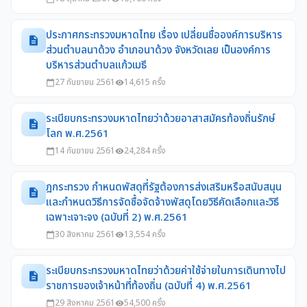
ประกาศกระทรวงมหาดไทย เรื่อง เปลี่ยนชื่อองค์การบริหาร
description
ส่วนตำบลนาด้วง อำเภอนาด้วง จังหวัดเลย เป็นองค์การ
บริหารส่วนตำบลแก้วเมธี
27 กันยายน 2561
14,615 ครั้ง
calendar_today
visibility
ระเบียบกระทรวงมหาดไทยว่าด้วยอาสาสมัครท้องถิ่นรักษ์
description
โลก พ.ศ.2561
14 กันยายน 2561
24,284 ครั้ง
calendar_today
visibility
ฎกระทรวง กำหนดพัสดุที่รัฐต้องการส่งเสริมหรือสนับสนุน
description
และกำหนดวิธีการจัดซื้อจัดจ้างพัสดุโดยวิธีคัดเลือกและวิธี
เฉพาะเจาะจง (ฉบับที่ 2) พ.ศ.2561
30 สิงหาคม 2561
13,554 ครั้ง
calendar_today
visibility
ระเบียบกระทรวงมหาดไทยว่าด้วยค่าใช้จ่ายในการเดินทางไป
description
ราชการของเจ้าหน้าที่ท้องถิ่น (ฉบับที่ 4) พ.ศ.2561
29 สิงหาคม 2561
54,500 ครั้ง
calendar_today
visibility