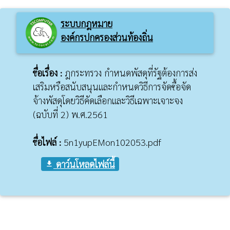
ระบบกฎหมาย
องค์กรปกครองส่วนท้องถิ่น
ชื่อเรื่อง :
ฎกระทรวง กำหนดพัสดุที่รัฐต้องการส่ง
เสริมหรือสนับสนุนและกำหนดวิธีการจัดซื้อจัด
จ้างพัสดุโดยวิธีคัดเลือกและวิธีเฉพาะเจาะจง
(ฉบับที่ 2) พ.ศ.2561
ชื่อไฟล์ :
5n1yupEMon102053.pdf
ดาว์นโหลดไฟล์นี้
file_download