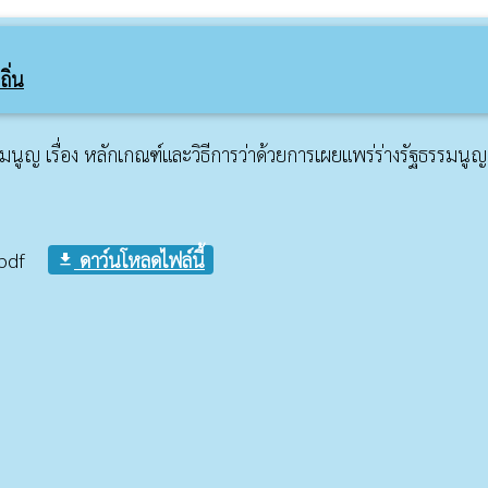
ิ่น
มนูญ เรื่อง หลักเกณฑ์และวิธีการว่าด้วยการเผยแพร่ร่างรัฐธรรมน
pdf
ดาว์นโหลดไฟล์นี้
file_download